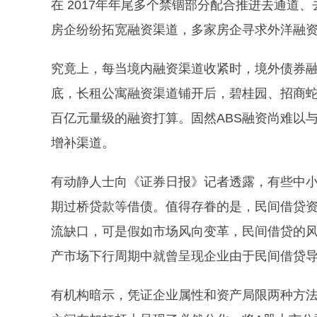
在 2017年年尾多个禁锢部分配合推进去通道、
房企纷纷拓宽融资渠道，多家房企寻求外洋融
究竟上，每当境内融资渠道收紧时，境外债券融
底，长租公寓融资渠道铺开后，碧桂园、招商蛇口、泰禾团
百亿元量级的融资打算。固然ABS融资尚难以
增补渠道。
有动静人士向《证券日报》记者透露，有些中
期过桥贷款等借债。值得存眷的是，民间借贷
流缺口，可是假如市场风向变革，民间借贷的风险
产市场下行周期中就曾呈现企业由于民间借贷
有机构暗示，凭证企业属性和资产局限两种方