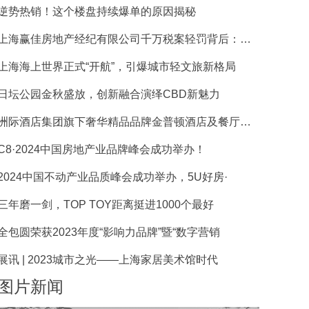
​逆势热销！这个楼盘持续爆单的原因揭秘
上海赢佳房地产经纪有限公司千万税案轻罚背后：一场
上海海上世界正式“开航”，引爆城市轻文旅新格局
日坛公园金秋盛放，创新融合演绎CBD新魅力
洲际酒店集团旗下奢华精品品牌金普顿酒店及餐厅入驻
C8·2024中国房地产业品牌峰会成功举办！
2024中国不动产业品质峰会成功举办，5U好房·
三年磨一剑，TOP TOY距离挺进1000个最好
全包圆荣获2023年度“影响力品牌”暨“数字营销
展讯 | 2023城市之光——上海家居美术馆时代
图片新闻