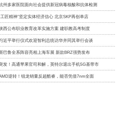
杭州多家医院面向社会提供新冠病毒核酸和抗体检测
“工匠精神”坚定实体经济信心 北京SKP再创单店
陕西公布职业教育改革实施方案 建职教高考制度
习近平举行仪式欢迎智利总统访华并同其举行会谈
斯巴鲁全系阵容亮相上海车展 新款BRZ强势发布
突发！高通苹果官司和解，英特尔退出手机5G基带市
AMD逆转！锐龙销量反超酷睿，能否凭借7nm全面